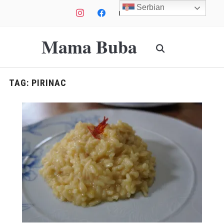
Serbian
instagram
facebook
mail
youtube
Mama Buba
TAG:
PIRINAC