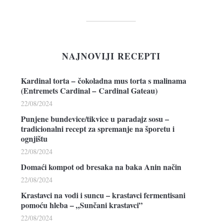
NAJNOVIJI RECEPTI
Kardinal torta – čokoladna mus torta s malinama
(Entremets Cardinal – Cardinal Gateau)
22/08/2024
Punjene bundevice/tikvice u paradajz sosu –
tradicionalni recept za spremanje na šporetu i
ognjištu
22/08/2024
Domaći kompot od bresaka na baka Anin način
22/08/2024
Krastavci na vodi i suncu – krastavci fermentisani
pomoću hleba – „Sunčani krastavci”
22/08/2024