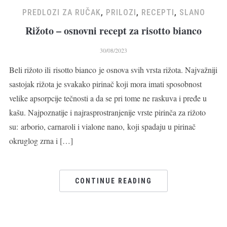
PREDLOZI ZA RUČAK
,
PRILOZI
,
RECEPTI
,
SLANO
Rižoto – osnovni recept za risotto bianco
30/08/2023
Beli rižoto ili risotto bianco je osnova svih vrsta rižota. Najvažniji
sastojak rižota je svakako pirinač koji mora imati sposobnost
velike apsorpcije tečnosti a da se pri tome ne raskuva i pređe u
kašu. Najpoznatije i najrasprostranjenije vrste pirinča za rižoto
su: arborio, carnaroli i vialone nano, koji spadaju u pirinač
okruglog zrna i […]
CONTINUE READING