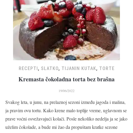
RECEPTI
,
SLATKO
,
TIJANIN KUTAK
,
TORTE
Kremasta čokoladna torta bez brašna
19/06/2022
Svakog leta, u junu, na prelaznoj sezoni između jagoda i malina,
ja pravim ovu tortu. Kako krene malo toplije vreme, uglavnom se
prave voćni osvežavajući kolači. Posle nekoliko nedelja ja se jako
uželim čokolade, a bude mi žao da propuštam kratke sezone