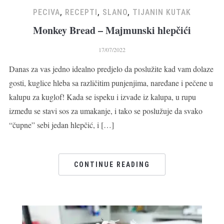
PECIVA
,
RECEPTI
,
SLANO
,
TIJANIN KUTAK
Monkey Bread – Majmunski hlepčići
17/07/2022
Danas za vas jedno idealno predjelo da poslužite kad vam dolaze
gosti, kuglice hleba sa različitim punjenjima, naređane i pečene u
kalupu za kuglof! Kada se ispeku i izvade iz kalupa, u rupu
između se stavi sos za umakanje, i tako se poslužuje da svako
“čupne” sebi jedan hlepčić, i […]
CONTINUE READING