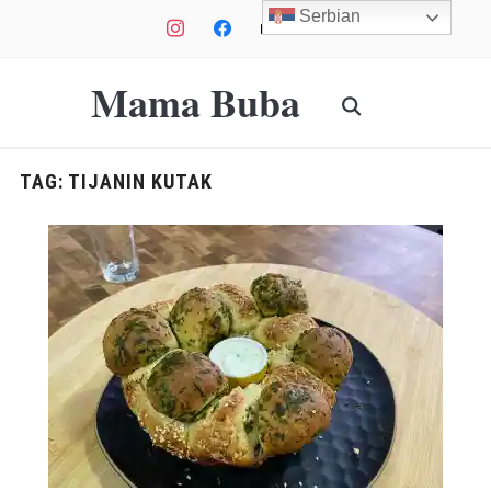
Serbian
instagram
facebook
mail
youtube
Mama Buba
TAG:
TIJANIN KUTAK