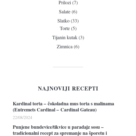
Prilozi
(7)
Salate
(6)
Slatko
(33)
Torte
(5)
Tijanin kutak
(3)
Zimnica
(6)
NAJNOVIJI RECEPTI
Kardinal torta – čokoladna mus torta s malinama
(Entremets Cardinal – Cardinal Gateau)
22/08/2024
Punjene bundevice/tikvice u paradajz sosu –
tradicionalni recept za spremanje na šporetu i