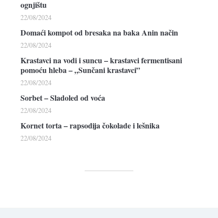
ognjištu
22/08/2024
Domaći kompot od bresaka na baka Anin način
22/08/2024
Krastavci na vodi i suncu – krastavci fermentisani
pomoću hleba – „Sunčani krastavci”
22/08/2024
Sorbet – Sladoled od voća
22/08/2024
Kornet torta – rapsodija čokolade i lešnika
22/08/2024