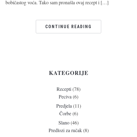
bobičastog voća. Tako sam pronašla ovaj recept i […]
CONTINUE READING
KATEGORIJE
Recepti
(78)
Peciva
(6)
Predjela
(11)
Čorbe
(6)
Slano
(46)
Predlozi za ručak
(8)