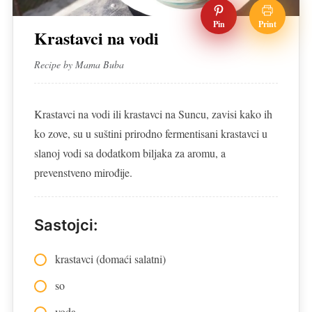
Pin
Print
Krastavci na vodi
Recipe by Mama Buba
Krastavci na vodi ili krastavci na Suncu, zavisi kako ih
ko zove, su u suštini prirodno fermentisani krastavci u
slanoj vodi sa dodatkom biljaka za aromu, a
prevenstveno mirođije.
Sastojci:
krastavci (domaći salatni)
so
voda