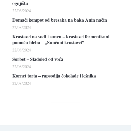
ognjištu
22/08/2024
Domaći kompot od bresaka na baka Anin način
22/08/2024
Krastavci na vodi i suncu – krastavci fermentisani
pomoću hleba – „Sunčani krastavci”
22/08/2024
Sorbet – Sladoled od voća
22/08/2024
Kornet torta – rapsodija čokolade i lešnika
22/08/2024