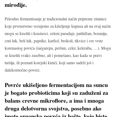
mirođije.
Prirodno fermentisanje je tradicionalni način pripreme zimnice
koje prvenstveno vezujemo za kišeljenje kupusa ali na ovaj način
mogu se kiseliti i krastavci, zeleni paradajz, patlidžan, boranija,
crni luk, beli luk, paprike, karfiol, brokoli, tikvice i sve vrste
korenastog povrća (šargarepa, peršun, celer, keleraba, …). Mogu
se kiseliti svako zasebno, ali i pomešano, kao kada se pravi
turšija, ili poznati korejski kimči, koji samo sadrži još i
dalekoistočno povrće.
Povrće ukišeljeno fermentacijom na suncu
je bogato probioticima koji su zaduženi za
balans crevne mikroflore, a ima i mnoga
druga delotvorna svojstva, posebno ako
imate organsko povrća iz bašte, koje biste