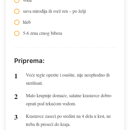
suva mirođija ili svež ren – po želji
hleb
5-6 zrna crnog bibera
Priprema:
Veće tegle operite i osušite, nije neophodno ih
sterilisati.
Malo krupnije domaće, salatne krastavce dobro
oprati pod tekućom vodom.
Krastavce zaseći po sredini na 4 dela u krst, ne
treba ih preseći do kraja.