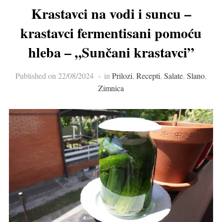
Krastavci na vodi i suncu –
krastavci fermentisani pomoću
hleba – „Sunčani krastavci”
Published on
22/08/2024
in
Prilozi
,
Recepti
,
Salate
,
Slano
,
Zimnica