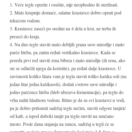
Veće tegle operite i osušite, nije neophodno ih sterilisati.
Malo krupnije domaće, salatne krastavce dobro oprati pod
tekućom vodom.
Krastavce zaseći po sredini na 4 dela u krst, ne treba ih
preseći do kraja.
Na dno tegle staviti malo debljih grana suve mirođije i malo
parče hleba, pa zatim ređati vertikalno krastavce. Kada se
poređa prvi red staviti zrna bibera i malo mirođije (ili rena, ako
ste se odlučili njega da koristite), pa ređati dalje krastavce. U
zavisnosti koliko litara vam je tegla staviti toliko kašika soli (na
jedan litar jedna kašikasoli), dodati cvetove suve mirođije i
jedno parčence hleba (hleb ubrzava fermentaciju), pa teglu do
vrha naliti hladnom vodom. Bitno je da su svi krastavci u vodi,
pa je dobro pritisnuti sadržaj tegle nečim, staviti odgore tanjirić
od kafe, a ispod duboki tanjir pa teglu staviti na sunčano
mesto. Posle dana stajanja na suncu, sadržaj u tegli će se
zamutiti, počeće proces fermentacije koji traje 3-5 dana u