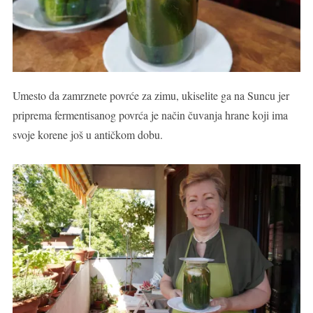
Umesto da zamrznete povrće za zimu, ukiselite ga na Suncu jer
priprema fermentisanog povrća je način čuvanja hrane koji ima
svoje korene još u antičkom dobu.