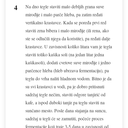
Na dno tegle staviti malo debljih grana suve
mirođije i malo parče hleba, pa zatim ređati
vertikalno krastavce. Kada se poređa prvi red
staviti zrna bibera i malo mirođije (ili rena, ako
ste se odlučili njega da koristite), pa ređati dalje
krastavce. U zavisnosti koliko litara vam je tegla
staviti toliko kašika soli (na jedan litar jedna
kašikasoli), dodati cvetove suve mirođije i jedno
parčence hleba (hleb ubrzava fermentaciju), pa
teglu do vrha naliti hladnom vodom. Bitno je da
su svi krastavci u vodi, pa je dobro pritisnuti
sadržaj tegle nečim, staviti odgore tanjirić od
kafe, a ispod duboki tanjir pa teglu staviti na
sunčano mesto. Posle dana stajanja na suncu,
sadržaj u tegli će se zamutiti, počeće proces
fermentacije koji traje 3-5 dana u zavisnosti od