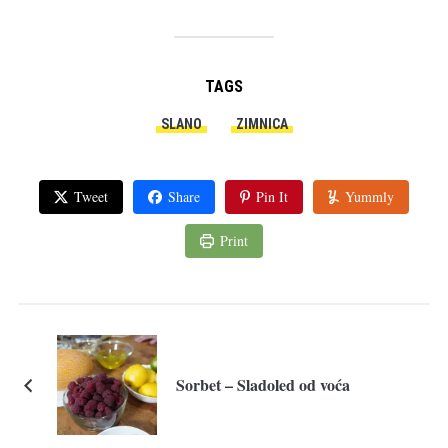
TAGS
SLANO
ZIMNICA
Tweet
Share
Pin It
Yummly
Print
Sorbet – Sladoled od voća