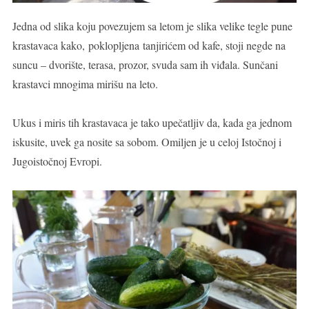
Jedna od slika koju povezujem sa letom je slika velike tegle pune
krastavaca kako, poklopljena tanjirićem od kafe, stoji negde na
suncu – dvorište, terasa, prozor, svuda sam ih viđala. Sunčani
krastavci mnogima mirišu na leto.
Ukus i miris tih krastavaca je tako upečatljiv da, kada ga jednom
iskusite, uvek ga nosite sa sobom. Omiljen je u celoj Istočnoj i
Jugoistočnoj Evropi.