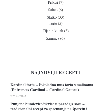
Prilozi
(7)
Salate
(6)
Slatko
(33)
Torte
(5)
Tijanin kutak
(3)
Zimnica
(6)
NAJNOVIJI RECEPTI
Kardinal torta – čokoladna mus torta s malinama
(Entremets Cardinal – Cardinal Gateau)
22/08/2024
Punjene bundevice/tikvice u paradajz sosu –
tradicionalni recept za spremanje na šporetu i