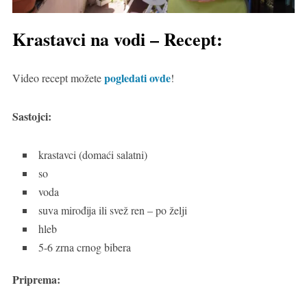
Krastavci na vodi – Recept:
pogledati ovde
Video recept možete
!
Sastojci:
krastavci (domaći salatni)
so
voda
suva mirođija ili svež ren – po želji
hleb
5-6 zrna crnog bibera
Priprema: