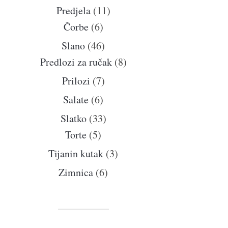
Predjela
(11)
Čorbe
(6)
Slano
(46)
Predlozi za ručak
(8)
Prilozi
(7)
Salate
(6)
Slatko
(33)
Torte
(5)
Tijanin kutak
(3)
Zimnica
(6)