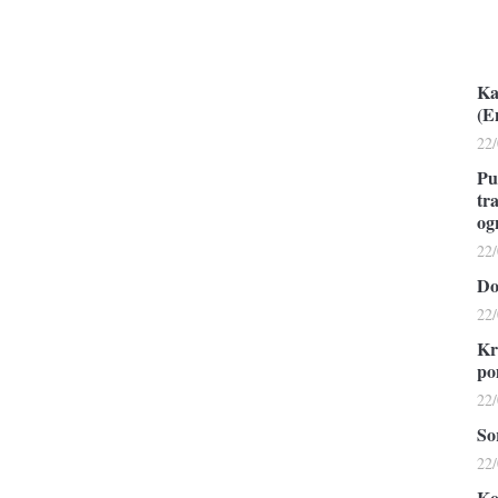
Ka
(E
22
Pu
tr
og
22
Do
22
Kr
po
22
So
22
Ko