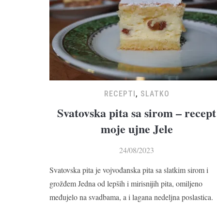
RECEPTI
,
SLATKO
Svatovska pita sa sirom – recept
moje ujne Jele
24/08/2023
Svatovska pita je vojvođanska pita sa slatkim sirom i
grožđem Jedna od lepših i mirisnijih pita, omiljeno
međujelo na svadbama, a i lagana nedeljna poslastica.