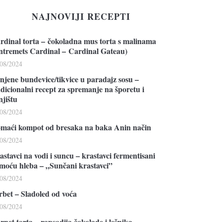
NAJNOVIJI RECEPTI
rdinal torta – čokoladna mus torta s malinama
ntremets Cardinal – Cardinal Gateau)
/08/2024
njene bundevice/tikvice u paradajz sosu –
adicionalni recept za spremanje na šporetu i
njištu
/08/2024
maći kompot od bresaka na baka Anin način
/08/2024
astavci na vodi i suncu – krastavci fermentisani
moću hleba – „Sunčani krastavci”
/08/2024
rbet – Sladoled od voća
/08/2024
rnet torta – rapsodija čokolade i lešnika