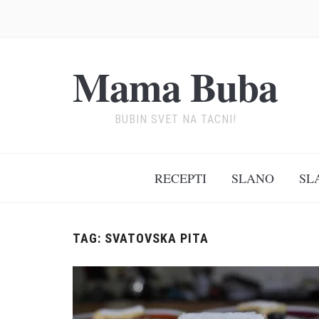
Mama Buba
BUBIN SVET NA TACNI!
RECEPTI
SLANO
SL
TAG:
SVATOVSKA PITA