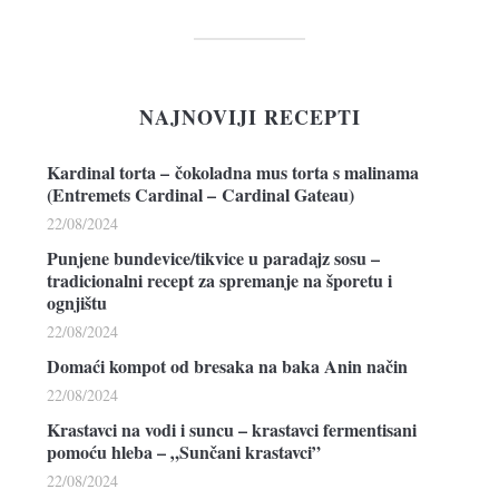
NAJNOVIJI RECEPTI
Kardinal torta – čokoladna mus torta s malinama
(Entremets Cardinal – Cardinal Gateau)
22/08/2024
Punjene bundevice/tikvice u paradajz sosu –
tradicionalni recept za spremanje na šporetu i
ognjištu
22/08/2024
Domaći kompot od bresaka na baka Anin način
22/08/2024
Krastavci na vodi i suncu – krastavci fermentisani
pomoću hleba – „Sunčani krastavci”
22/08/2024