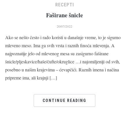
RECEPTI
Faširane šnicle
20/07/2022
Ako se nešto često i rado koristi u današnje vreme, to je sigurno
mleveno meso. Ima ga svih vrsta i raznih finoća mlevenja. A
najpoznatije jelo od mlevenog mesa su zasigurno faširane
šnicle/pljeskavice/haše/ćufte/okruglice …i najomiljeniji od svih,
posebno u našim krajevima – ćevapčići. Raznih imena i načina
pripreme ima, ali krajnji […]
CONTINUE READING