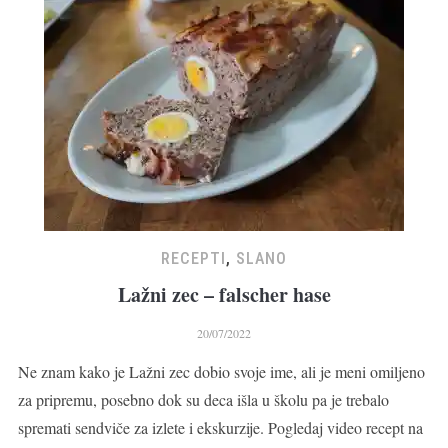
RECEPTI
,
SLANO
Lažni zec – falscher hase
20/07/2022
Ne znam kako je Lažni zec dobio svoje ime, ali je meni omiljeno
za pripremu, posebno dok su deca išla u školu pa je trebalo
spremati sendviče za izlete i ekskurzije. Pogledaj video recept na