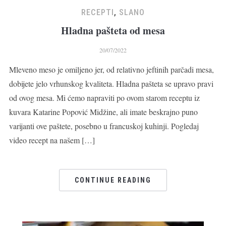
RECEPTI
,
SLANO
Hladna pašteta od mesa
20/07/2022
Mleveno meso je omiljeno jer, od relativno jeftinih parčadi mesa,
dobijete jelo vrhunskog kvaliteta. Hladna pašteta se upravo pravi
od ovog mesa. Mi ćemo napraviti po ovom starom receptu iz
kuvara Katarine Popović Midžine, ali imate beskrajno puno
varijanti ove paštete, posebno u francuskoj kuhinji. Pogledaj
video recept na našem […]
CONTINUE READING