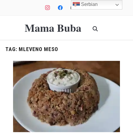
Serbian
instagram
facebook
mail
youtube
Mama Buba
TAG:
MLEVENO MESO