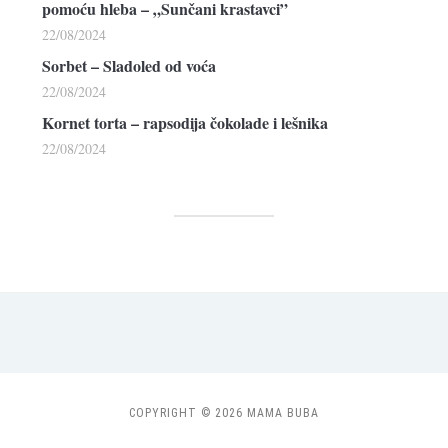
pomoću hleba – „Sunčani krastavci”
22/08/2024
Sorbet – Sladoled od voća
22/08/2024
Kornet torta – rapsodija čokolade i lešnika
22/08/2024
COPYRIGHT © 2026 MAMA BUBA