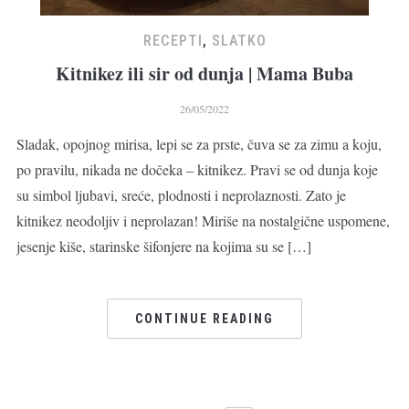
RECEPTI
,
SLATKO
Kitnikez ili sir od dunja | Mama Buba
26/05/2022
Sladak, opojnog mirisa, lepi se za prste, čuva se za zimu a koju,
po pravilu, nikada ne dočeka – kitnikez. Pravi se od dunja koje
su simbol ljubavi, sreće, plodnosti i neprolaznosti. Zato je
kitnikez neodoljiv i neprolazan! Miriše na nostalgične uspomene,
jesenje kiše, starinske šifonjere na kojima su se […]
CONTINUE READING