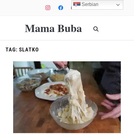
Serbian
instagram
facebook
mail
youtube
Mama Buba
TAG:
SLATKO