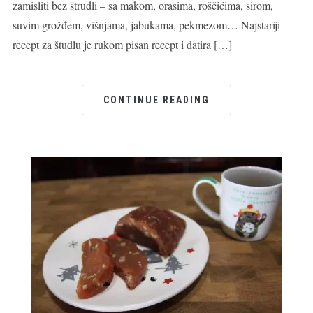
zamisliti bez štrudli – sa makom, orasima, roščićima, sirom,
suvim grožđem, višnjama, jabukama, pekmezom… Najstariji
recept za študlu je rukom pisan recept i datira […]
CONTINUE READING