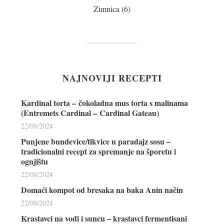
Zimnica
(6)
NAJNOVIJI RECEPTI
Kardinal torta – čokoladna mus torta s malinama
(Entremets Cardinal – Cardinal Gateau)
22/08/2024
Punjene bundevice/tikvice u paradajz sosu –
tradicionalni recept za spremanje na šporetu i
ognjištu
22/08/2024
Domaći kompot od bresaka na baka Anin način
22/08/2024
Krastavci na vodi i suncu – krastavci fermentisani