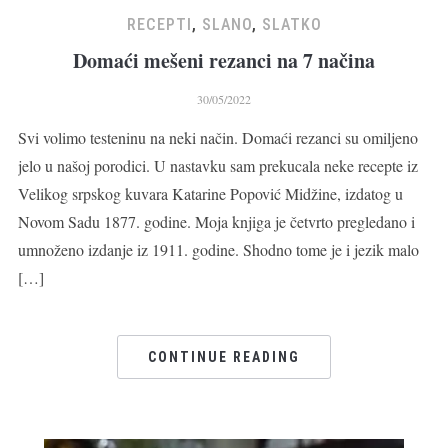
RECEPTI
,
SLANO
,
SLATKO
Domaći mešeni rezanci na 7 načina
30/05/2022
Svi volimo testeninu na neki način. Domaći rezanci su omiljeno
jelo u našoj porodici. U nastavku sam prekucala neke recepte iz
Velikog srpskog kuvara Katarine Popović Midžine, izdatog u
Novom Sadu 1877. godine. Moja knjiga je četvrto pregledano i
umnoženo izdanje iz 1911. godine. Shodno tome je i jezik malo
[…]
CONTINUE READING