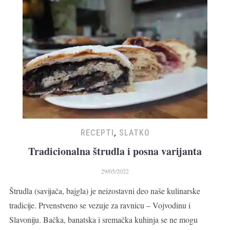
RECEPTI
,
SLATKO
Tradicionalna štrudla i posna varijanta
29/05/2022
Štrudla (savijača, bajgla) je neizostavni deo naše kulinarske
tradicije. Prvenstveno se vezuje za ravnicu – Vojvodinu i
Slavoniju. Bačka, banatska i sremačka kuhinja se ne mogu