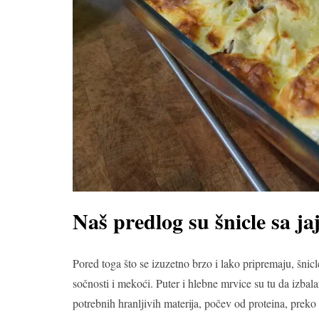
Naš predlog su šnicle sa j
Pored toga što se izuzetno brzo i lako pripremaju, šnic
sočnosti i mekoći. Puter i hlebne mrvice su tu da izbala
potrebnih hranljivih materija, počev od proteina, prek