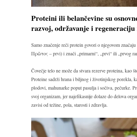
Proteini ili belančevine su osnov
razvoj, održavanje i regeneraciju 
Samo značenje reči protein govori o njegovom značaju u
Πρῶτος – prvi) i znači „primarni“, „prvi“ ili „prvog ra
Čovečje telo ne može da stvara rezerve proteina, kao š
Proteine sadrži hrana i biljnog i životinjskog porekla, k
plodovi, mahunarke poput pasulja i sočiva, pečurke. Pro
svoj organizam, jer najefikasnije dolaze do delova orga
zavisi od težine, pola, starosti i zdravlja.