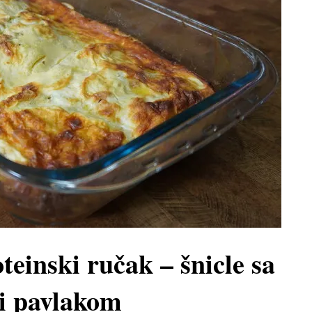
teinski ručak – šnicle sa
 i pavlakom