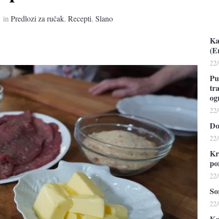
in
Predlozi za ručak
,
Recepti
,
Slano
Ka
(E
22
Pu
tr
og
22
Do
22
Kr
po
22
So
22
Ko