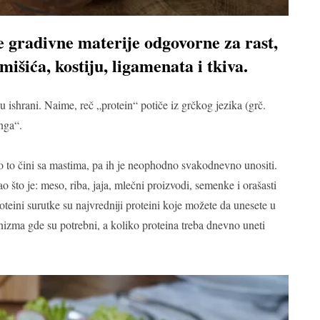
ne gradivne materije odgovorne za rast,
mišića, kostiju, ligamenata i tkiva.
 ishrani. Naime, reč „protein“ potiče iz grčkog jezika (grč.
nga“.
to to čini sa mastima, pa ih je neophodno svakodnevno unositi.
ao što je: meso, riba, jaja, mlečni proizvodi, semenke i orašasti
teini surutke su najvredniji proteini koje možete da unesete u
nizma gde su potrebni, a koliko proteina treba dnevno uneti