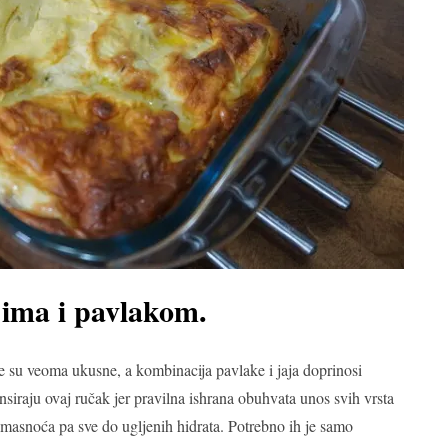
ajima i pavlakom.
le su veoma ukusne, a kombinacija pavlake i jaja doprinosi
nsiraju ovaj ručak jer pravilna ishrana obuhvata unos svih vrsta
o masnoća pa sve do ugljenih hidrata. Potrebno ih je samo