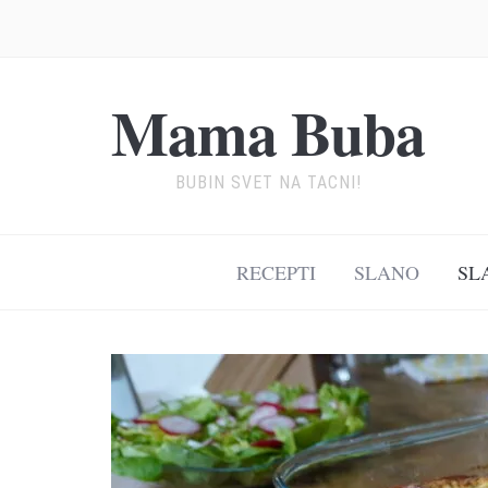
Mama Buba
BUBIN SVET NA TACNI!
RECEPTI
SLANO
SL