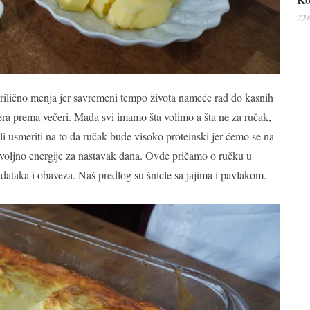
22
rilično menja jer savremeni tempo života nameće rad do kasnih
ra prema večeri. Mada svi imamo šta volimo a šta ne za ručak,
i usmeriti na to da ručak bude visoko proteinski jer ćemo se na
dovoljno energije za nastavak dana. Ovde pričamo o ručku u
dataka i obaveza. Naš predlog su šnicle sa jajima i pavlakom.