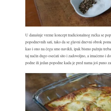
U današnje vreme koncept tradicionalnog ručka se pop
popodnevnih sati, tako da se glavni dnevni obrok pome
kao i ono na čega smo navikli, ipak bismo pažnju trebal
taj način dugo osećati sito i zadovoljno, a imaćemo i 
podne ili jedan popodne kada je pred nama još puno za