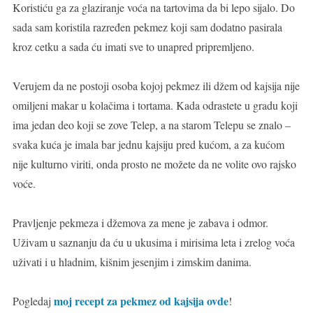
Koristiću ga za glaziranje voća na tartovima da bi lepo sijalo. Do
sada sam koristila razređen pekmez koji sam dodatno pasirala
kroz cetku a sada ću imati sve to unapred pripremljeno.
Verujem da ne postoji osoba kojoj pekmez ili džem od kajsija nije
omiljeni makar u kolačima i tortama. Kada odrastete u gradu koji
ima jedan deo koji se zove Telep, a na starom Telepu se znalo –
svaka kuća je imala bar jednu kajsiju pred kućom, a za kućom
nije kulturno viriti, onda prosto ne možete da ne volite ovo rajsko
voće.
Pravljenje pekmeza i džemova za mene je zabava i odmor.
Uživam u saznanju da ću u ukusima i mirisima leta i zrelog voća
uživati i u hladnim, kišnim jesenjim i zimskim danima.
moj recept za pekmez od kajsija ovde
Pogledaj
!