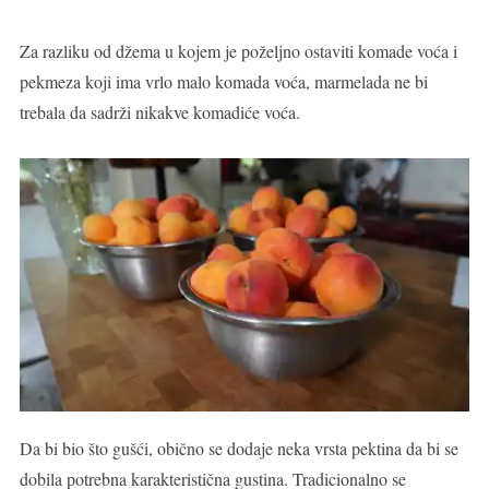
Za razliku od džema u kojem je poželjno ostaviti komade voća i
pekmeza koji ima vrlo malo komada voća, marmelada ne bi
trebala da sadrži nikakve komadiće voća.
Da bi bio što gušći, obično se dodaje neka vrsta pektina da bi se
dobila potrebna karakteristična gustina. Tradicionalno se