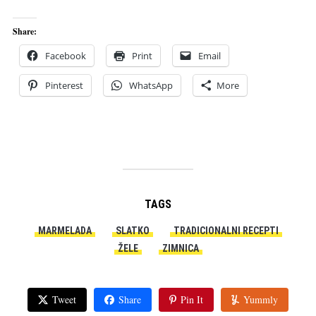
Share:
Facebook
Print
Email
Pinterest
WhatsApp
More
TAGS
MARMELADA
SLATKO
TRADICIONALNI RECEPTI
ŽELE
ZIMNICA
Tweet
Share
Pin It
Yummly