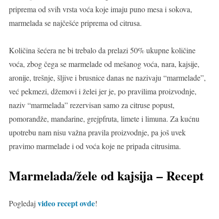
priprema od svih vrsta voća koje imaju puno mesa i sokova,
marmelada se najčešće priprema od citrusa.
Količina šećera ne bi trebalo da prelazi 50% ukupne količine
voća, zbog čega se marmelade od mešanog voća, nara, kajsije,
aronije, trešnje, šljive i brusnice danas ne nazivaju “marmelade”,
već pekmezi, džemovi i želei jer je, po pravilima proizvodnje,
naziv “marmelada” rezervisan samo za citruse popust,
pomorandže, mandarine, grejpfruta, limete i limuna. Za kućnu
upotrebu nam nisu važna pravila proizvodnje, pa još uvek
pravimo marmelade i od voća koje ne pripada citrusima.
Marmelada/žele od kajsija
– Recept
video recept ovde
Pogledaj
!