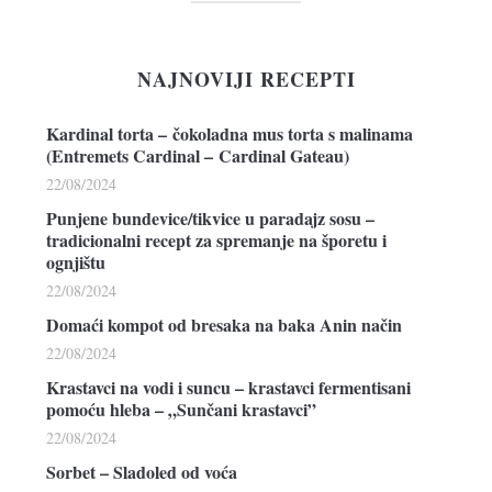
NAJNOVIJI RECEPTI
Kardinal torta – čokoladna mus torta s malinama
(Entremets Cardinal – Cardinal Gateau)
22/08/2024
Punjene bundevice/tikvice u paradajz sosu –
tradicionalni recept za spremanje na šporetu i
ognjištu
22/08/2024
Domaći kompot od bresaka na baka Anin način
22/08/2024
Krastavci na vodi i suncu – krastavci fermentisani
pomoću hleba – „Sunčani krastavci”
22/08/2024
Sorbet – Sladoled od voća