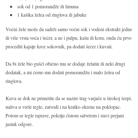
sok od 1 pomorandže ili limuna
1 kašika želea od ringlova ili jabuke
Voćni žele može da sadrži samo voćni sok i vodeni ekstrakt jedne
ili više vrsta voća i šećer, a ne i pulpu, kašu ili koru, onda ću prvo
procediti kajsije kroz sokovnik, pa dodati šećer i kuvati.
Da bi žele bio gušći obićno mu se dodaje želatin ili neki drugi
dodatak, a mi ćemo mu dodati pomorandžu i malo želea od
ringlova.
Kuva se dok ne primetite da se nazire trag varjače u širokoj šerpi,
naliva u vrele tegle, zatvodi i na kratko okrene na poklopac.
Potom se tegle isprave, pokriju čistom salvetom i stavi perjani
jastuk odgore.