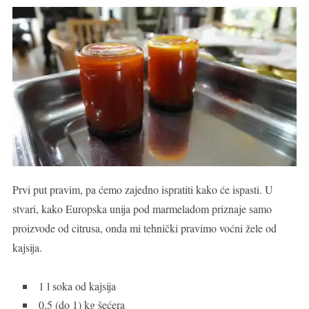
Prvi put pravim, pa ćemo zajedno ispratiti kako će ispasti. U
stvari, kako Europska unija pod marmeladom priznaje samo
proizvode od citrusa, onda mi tehnički pravimo voćni žele od
kajsija.
1 l soka od kajsija
0,5 (do 1) kg šećera