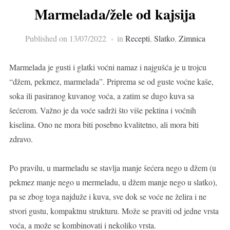
Marmelada/žele od kajsija
Published on
13/07/2022
in
Recepti
,
Slatko
,
Zimnica
Marmelada je gusti i glatki voćni namaz i najgušća je u trojcu
“džem, pekmez, marmelada”. Priprema se od guste voćne kaše,
soka ili pasiranog kuvanog voća, a zatim se dugo kuva sa
šećerom. Važno je da voće sadrži što više pektina i voćnih
kiselina. Ono ne mora biti posebno kvalitetno, ali mora biti
zdravo.
Po pravilu, u marmeladu se stavlja manje šećera nego u džem (u
pekmez manje nego u mermeladu, u džem manje nego u slatko),
pa se zbog toga najduže i kuva, sve dok se voće ne želira i ne
stvori gustu, kompaktnu strukturu. Može se praviti od jedne vrsta
voća, a može se kombinovati i nekoliko vrsta.